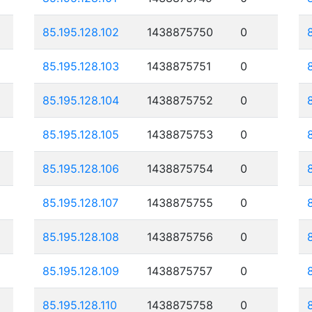
85.195.128.102
1438875750
0
85.195.128.103
1438875751
0
85.195.128.104
1438875752
0
85.195.128.105
1438875753
0
85.195.128.106
1438875754
0
85.195.128.107
1438875755
0
85.195.128.108
1438875756
0
85.195.128.109
1438875757
0
85.195.128.110
1438875758
0