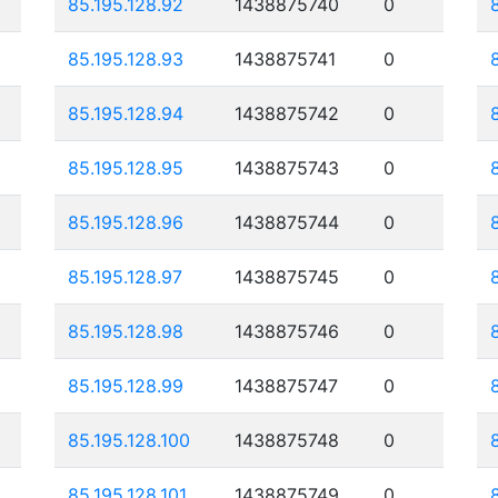
85.195.128.92
1438875740
0
85.195.128.93
1438875741
0
85.195.128.94
1438875742
0
85.195.128.95
1438875743
0
85.195.128.96
1438875744
0
85.195.128.97
1438875745
0
85.195.128.98
1438875746
0
85.195.128.99
1438875747
0
85.195.128.100
1438875748
0
85.195.128.101
1438875749
0