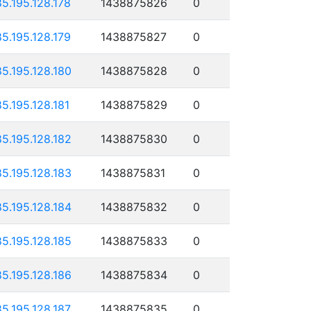
85.195.128.178
1438875826
0
85.195.128.179
1438875827
0
85.195.128.180
1438875828
0
85.195.128.181
1438875829
0
85.195.128.182
1438875830
0
85.195.128.183
1438875831
0
85.195.128.184
1438875832
0
85.195.128.185
1438875833
0
85.195.128.186
1438875834
0
85.195.128.187
1438875835
0