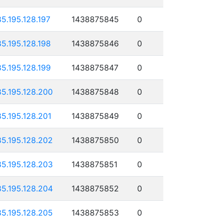
85.195.128.197
1438875845
0
85.195.128.198
1438875846
0
85.195.128.199
1438875847
0
85.195.128.200
1438875848
0
85.195.128.201
1438875849
0
85.195.128.202
1438875850
0
85.195.128.203
1438875851
0
85.195.128.204
1438875852
0
85.195.128.205
1438875853
0