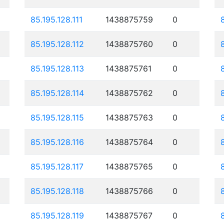
85.195.128.111
1438875759
0
85.195.128.112
1438875760
0
85.195.128.113
1438875761
0
85.195.128.114
1438875762
0
85.195.128.115
1438875763
0
85.195.128.116
1438875764
0
85.195.128.117
1438875765
0
85.195.128.118
1438875766
0
85.195.128.119
1438875767
0