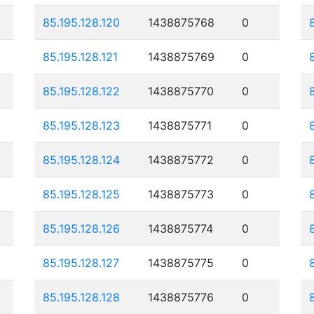
85.195.128.120
1438875768
0
85.195.128.121
1438875769
0
85.195.128.122
1438875770
0
85.195.128.123
1438875771
0
85.195.128.124
1438875772
0
85.195.128.125
1438875773
0
85.195.128.126
1438875774
0
85.195.128.127
1438875775
0
85.195.128.128
1438875776
0