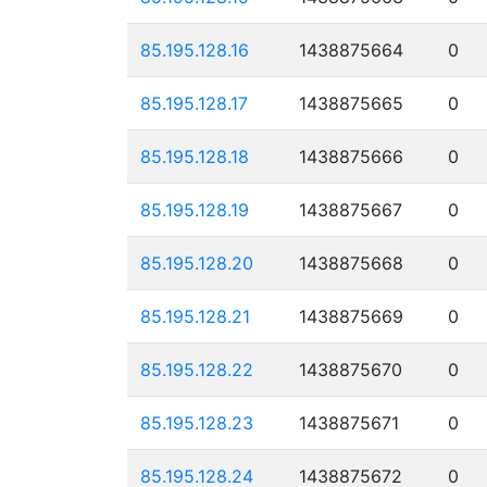
85.195.128.16
1438875664
0
85.195.128.17
1438875665
0
85.195.128.18
1438875666
0
85.195.128.19
1438875667
0
85.195.128.20
1438875668
0
85.195.128.21
1438875669
0
85.195.128.22
1438875670
0
85.195.128.23
1438875671
0
85.195.128.24
1438875672
0