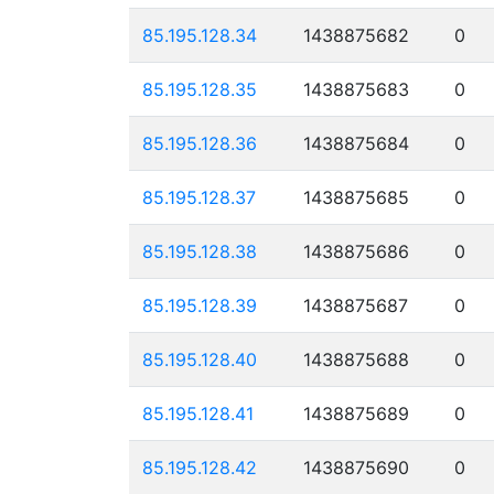
85.195.128.34
1438875682
0
85.195.128.35
1438875683
0
85.195.128.36
1438875684
0
85.195.128.37
1438875685
0
85.195.128.38
1438875686
0
85.195.128.39
1438875687
0
85.195.128.40
1438875688
0
85.195.128.41
1438875689
0
85.195.128.42
1438875690
0