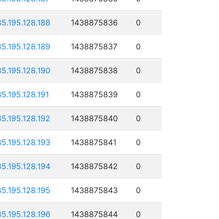
85.195.128.188
1438875836
0
85.195.128.189
1438875837
0
85.195.128.190
1438875838
0
85.195.128.191
1438875839
0
85.195.128.192
1438875840
0
85.195.128.193
1438875841
0
85.195.128.194
1438875842
0
85.195.128.195
1438875843
0
85.195.128.196
1438875844
0