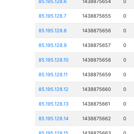
85.195.128.6
1438875654
0
85.195.128.7
1438875655
0
85.195.128.8
1438875656
0
85.195.128.9
1438875657
0
85.195.128.10
1438875658
0
85.195.128.11
1438875659
0
85.195.128.12
1438875660
0
85.195.128.13
1438875661
0
85.195.128.14
1438875662
0
85.195.128.15
1438875663
0