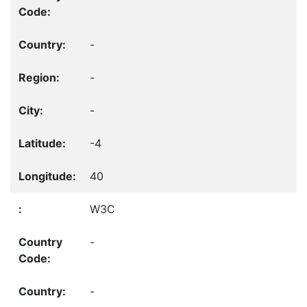
-
-
-
-4
40
W3C
-
-