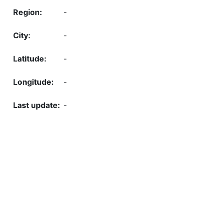
-
-
-
-
-