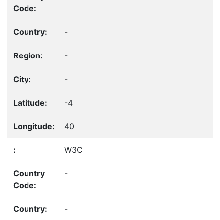
-
-
-
-4
40
W3C
-
-