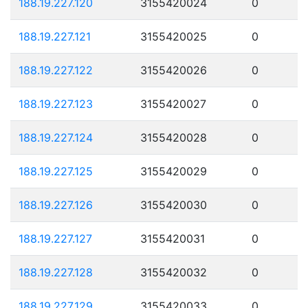
188.19.227.120
3155420024
0
188.19.227.121
3155420025
0
188.19.227.122
3155420026
0
188.19.227.123
3155420027
0
188.19.227.124
3155420028
0
188.19.227.125
3155420029
0
188.19.227.126
3155420030
0
188.19.227.127
3155420031
0
188.19.227.128
3155420032
0
188.19.227.129
3155420033
0