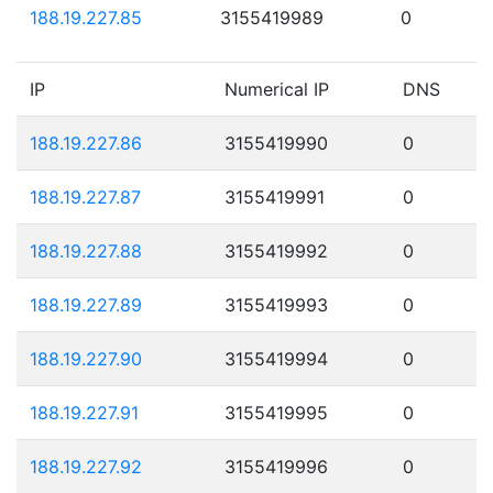
188.19.227.85
3155419989
0
IP
Numerical IP
DNS
188.19.227.86
3155419990
0
188.19.227.87
3155419991
0
188.19.227.88
3155419992
0
188.19.227.89
3155419993
0
188.19.227.90
3155419994
0
188.19.227.91
3155419995
0
188.19.227.92
3155419996
0