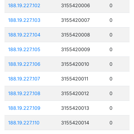
188.19.227.102
3155420006
0
188.19.227.103
3155420007
0
188.19.227.104
3155420008
0
188.19.227.105
3155420009
0
188.19.227.106
3155420010
0
188.19.227.107
3155420011
0
188.19.227.108
3155420012
0
188.19.227.109
3155420013
0
188.19.227.110
3155420014
0