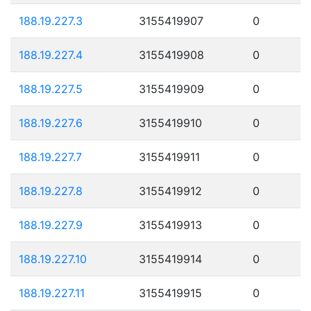
188.19.227.3
3155419907
0
188.19.227.4
3155419908
0
188.19.227.5
3155419909
0
188.19.227.6
3155419910
0
188.19.227.7
3155419911
0
188.19.227.8
3155419912
0
188.19.227.9
3155419913
0
188.19.227.10
3155419914
0
188.19.227.11
3155419915
0