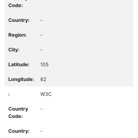
-
-
-
105
62
W3C
-
-