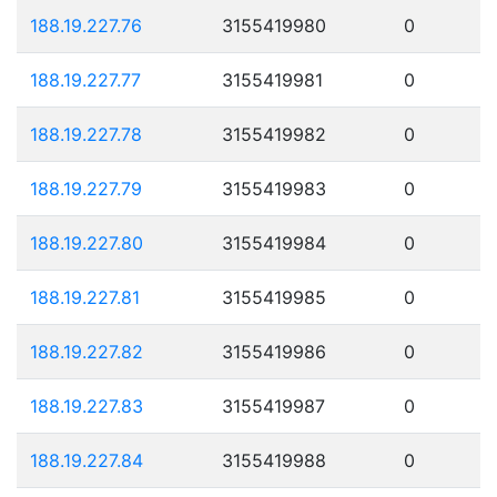
188.19.227.76
3155419980
0
188.19.227.77
3155419981
0
188.19.227.78
3155419982
0
188.19.227.79
3155419983
0
188.19.227.80
3155419984
0
188.19.227.81
3155419985
0
188.19.227.82
3155419986
0
188.19.227.83
3155419987
0
188.19.227.84
3155419988
0