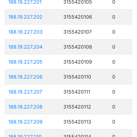
188.19.227.201
3155420105
0
188.19.227.202
3155420106
0
188.19.227.203
3155420107
0
188.19.227.204
3155420108
0
188.19.227.205
3155420109
0
188.19.227.206
3155420110
0
188.19.227.207
3155420111
0
188.19.227.208
3155420112
0
188.19.227.209
3155420113
0
188.19.227.210
3155420114
0