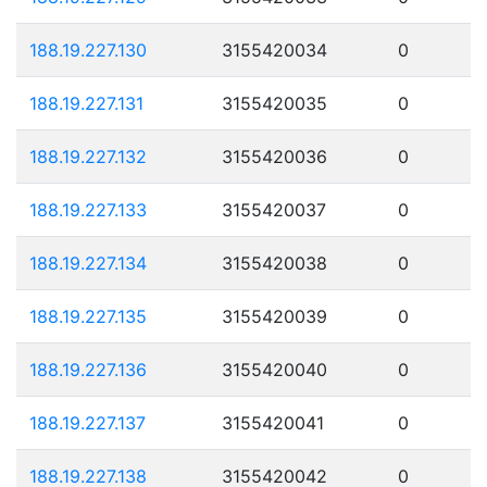
188.19.227.130
3155420034
0
188.19.227.131
3155420035
0
188.19.227.132
3155420036
0
188.19.227.133
3155420037
0
188.19.227.134
3155420038
0
188.19.227.135
3155420039
0
188.19.227.136
3155420040
0
188.19.227.137
3155420041
0
188.19.227.138
3155420042
0