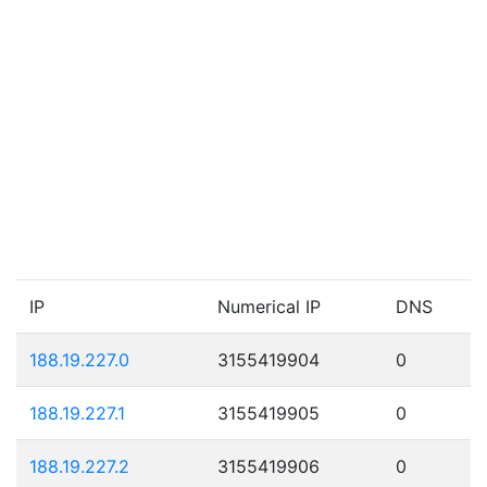
IP
Numerical IP
DNS
188.19.227.0
3155419904
0
188.19.227.1
3155419905
0
188.19.227.2
3155419906
0