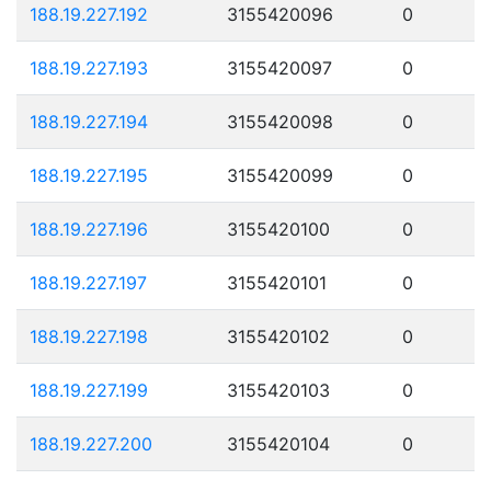
188.19.227.192
3155420096
0
188.19.227.193
3155420097
0
188.19.227.194
3155420098
0
188.19.227.195
3155420099
0
188.19.227.196
3155420100
0
188.19.227.197
3155420101
0
188.19.227.198
3155420102
0
188.19.227.199
3155420103
0
188.19.227.200
3155420104
0