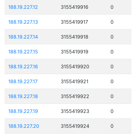
188.19.227.12
3155419916
0
188.19.227.13
3155419917
0
188.19.227.14
3155419918
0
188.19.227.15
3155419919
0
188.19.227.16
3155419920
0
188.19.227.17
3155419921
0
188.19.227.18
3155419922
0
188.19.227.19
3155419923
0
188.19.227.20
3155419924
0