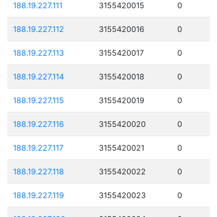
188.19.227.111
3155420015
0
188.19.227.112
3155420016
0
188.19.227.113
3155420017
0
188.19.227.114
3155420018
0
188.19.227.115
3155420019
0
188.19.227.116
3155420020
0
188.19.227.117
3155420021
0
188.19.227.118
3155420022
0
188.19.227.119
3155420023
0