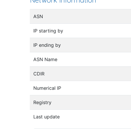
Network information
ASN
IP starting by
IP ending by
ASN Name
CDIR
Numerical IP
Registry
Last update