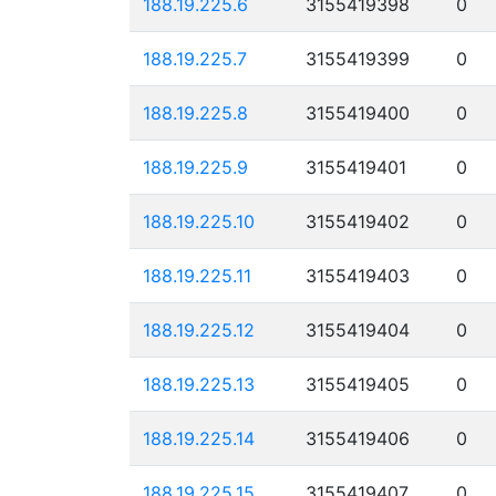
188.19.225.6
3155419398
0
188.19.225.7
3155419399
0
188.19.225.8
3155419400
0
188.19.225.9
3155419401
0
188.19.225.10
3155419402
0
188.19.225.11
3155419403
0
188.19.225.12
3155419404
0
188.19.225.13
3155419405
0
188.19.225.14
3155419406
0
188.19.225.15
3155419407
0