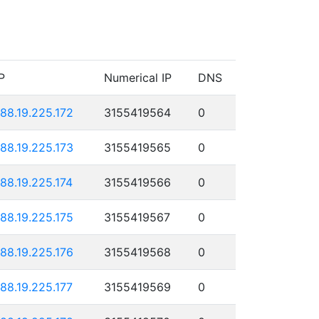
P
Numerical IP
DNS
188.19.225.172
3155419564
0
188.19.225.173
3155419565
0
188.19.225.174
3155419566
0
188.19.225.175
3155419567
0
188.19.225.176
3155419568
0
188.19.225.177
3155419569
0