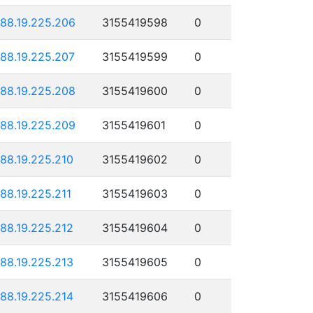
188.19.225.206
3155419598
0
188.19.225.207
3155419599
0
188.19.225.208
3155419600
0
188.19.225.209
3155419601
0
188.19.225.210
3155419602
0
188.19.225.211
3155419603
0
188.19.225.212
3155419604
0
188.19.225.213
3155419605
0
188.19.225.214
3155419606
0