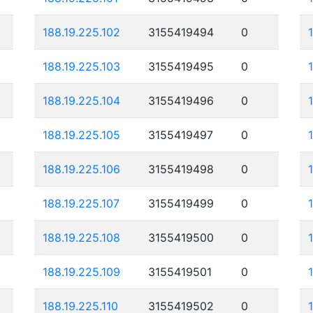
188.19.225.102
3155419494
0
188.19.225.103
3155419495
0
188.19.225.104
3155419496
0
188.19.225.105
3155419497
0
188.19.225.106
3155419498
0
188.19.225.107
3155419499
0
188.19.225.108
3155419500
0
188.19.225.109
3155419501
0
188.19.225.110
3155419502
0