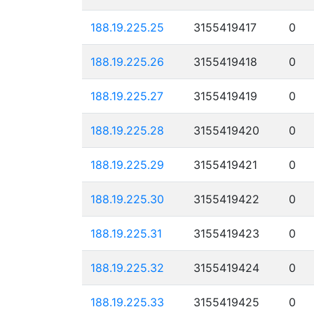
188.19.225.25
3155419417
0
188.19.225.26
3155419418
0
188.19.225.27
3155419419
0
188.19.225.28
3155419420
0
188.19.225.29
3155419421
0
188.19.225.30
3155419422
0
188.19.225.31
3155419423
0
188.19.225.32
3155419424
0
188.19.225.33
3155419425
0