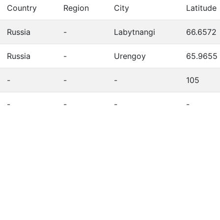
Country
Region
City
Latitude
Russia
-
Labytnangi
66.6572
Russia
-
Urengoy
65.9655
-
-
-
105
-
-
-
-