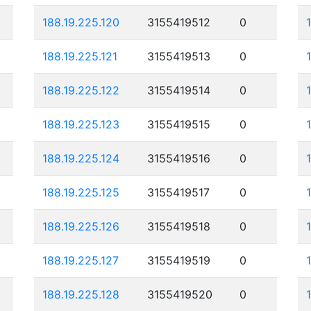
188.19.225.120
3155419512
0
188.19.225.121
3155419513
0
188.19.225.122
3155419514
0
188.19.225.123
3155419515
0
188.19.225.124
3155419516
0
188.19.225.125
3155419517
0
188.19.225.126
3155419518
0
188.19.225.127
3155419519
0
188.19.225.128
3155419520
0