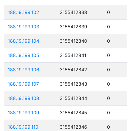
188.19.199.102
3155412838
0
188.19.199.103
3155412839
0
188.19.199.104
3155412840
0
188.19.199.105
3155412841
0
188.19.199.106
3155412842
0
188.19.199.107
3155412843
0
188.19.199.108
3155412844
0
188.19.199.109
3155412845
0
188.19.199.110
3155412846
0