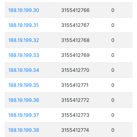
188.19.199.30
3155412766
0
188.19.199.31
3155412767
0
188.19.199.32
3155412768
0
188.19.199.33
3155412769
0
188.19.199.34
3155412770
0
188.19.199.35
3155412771
0
188.19.199.36
3155412772
0
188.19.199.37
3155412773
0
188.19.199.38
3155412774
0