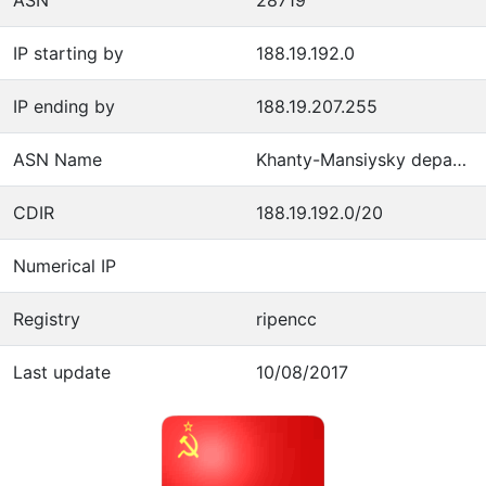
IP starting by
188.19.192.0
IP ending by
188.19.207.255
ASN Name
Khanty-Mansiysky department Autonomous System
CDIR
188.19.192.0/20
Numerical IP
Registry
ripencc
Last update
10/08/2017