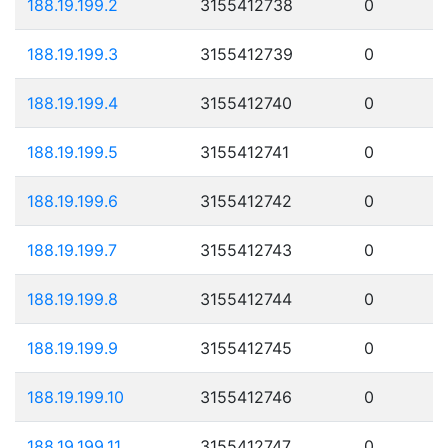
188.19.199.2
3155412738
0
188.19.199.3
3155412739
0
188.19.199.4
3155412740
0
188.19.199.5
3155412741
0
188.19.199.6
3155412742
0
188.19.199.7
3155412743
0
188.19.199.8
3155412744
0
188.19.199.9
3155412745
0
188.19.199.10
3155412746
0
188.19.199.11
3155412747
0