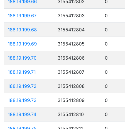
188.19.199.66
3155412802
0
188.19.199.67
3155412803
0
188.19.199.68
3155412804
0
188.19.199.69
3155412805
0
188.19.199.70
3155412806
0
188.19.199.71
3155412807
0
188.19.199.72
3155412808
0
188.19.199.73
3155412809
0
188.19.199.74
3155412810
0
188.19.199.75
3155412811
0