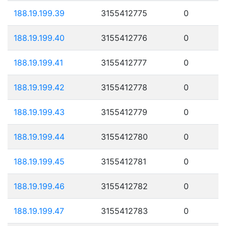
188.19.199.39
3155412775
0
188.19.199.40
3155412776
0
188.19.199.41
3155412777
0
188.19.199.42
3155412778
0
188.19.199.43
3155412779
0
188.19.199.44
3155412780
0
188.19.199.45
3155412781
0
188.19.199.46
3155412782
0
188.19.199.47
3155412783
0