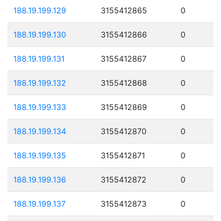
188.19.199.129
3155412865
0
188.19.199.130
3155412866
0
188.19.199.131
3155412867
0
188.19.199.132
3155412868
0
188.19.199.133
3155412869
0
188.19.199.134
3155412870
0
188.19.199.135
3155412871
0
188.19.199.136
3155412872
0
188.19.199.137
3155412873
0