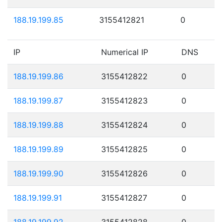
188.19.199.85
3155412821
0
IP
Numerical IP
DNS
188.19.199.86
3155412822
0
188.19.199.87
3155412823
0
188.19.199.88
3155412824
0
188.19.199.89
3155412825
0
188.19.199.90
3155412826
0
188.19.199.91
3155412827
0
188.19.199.92
3155412828
0