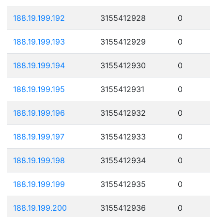
188.19.199.192
3155412928
0
188.19.199.193
3155412929
0
188.19.199.194
3155412930
0
188.19.199.195
3155412931
0
188.19.199.196
3155412932
0
188.19.199.197
3155412933
0
188.19.199.198
3155412934
0
188.19.199.199
3155412935
0
188.19.199.200
3155412936
0