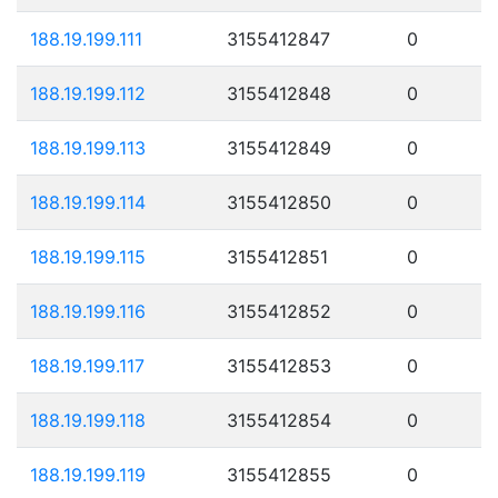
188.19.199.111
3155412847
0
188.19.199.112
3155412848
0
188.19.199.113
3155412849
0
188.19.199.114
3155412850
0
188.19.199.115
3155412851
0
188.19.199.116
3155412852
0
188.19.199.117
3155412853
0
188.19.199.118
3155412854
0
188.19.199.119
3155412855
0