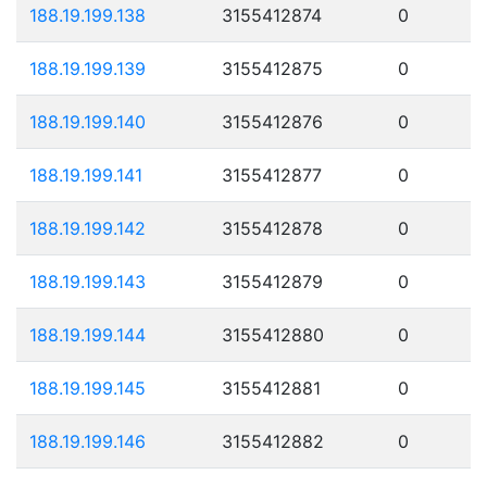
188.19.199.138
3155412874
0
188.19.199.139
3155412875
0
188.19.199.140
3155412876
0
188.19.199.141
3155412877
0
188.19.199.142
3155412878
0
188.19.199.143
3155412879
0
188.19.199.144
3155412880
0
188.19.199.145
3155412881
0
188.19.199.146
3155412882
0