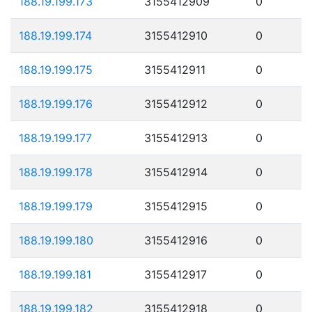
188.19.199.173
3155412909
0
188.19.199.174
3155412910
0
188.19.199.175
3155412911
0
188.19.199.176
3155412912
0
188.19.199.177
3155412913
0
188.19.199.178
3155412914
0
188.19.199.179
3155412915
0
188.19.199.180
3155412916
0
188.19.199.181
3155412917
0
188.19.199.182
3155412918
0