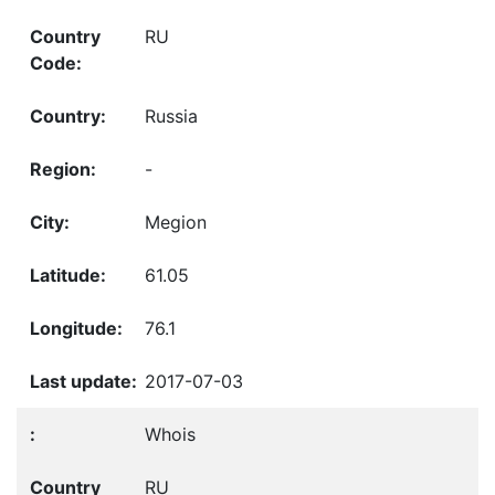
RU
Russia
-
Megion
61.05
76.1
2017-07-03
Whois
RU