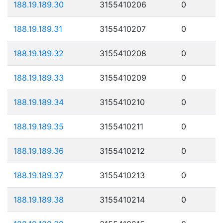
188.19.189.30
3155410206
0
188.19.189.31
3155410207
0
188.19.189.32
3155410208
0
188.19.189.33
3155410209
0
188.19.189.34
3155410210
0
188.19.189.35
3155410211
0
188.19.189.36
3155410212
0
188.19.189.37
3155410213
0
188.19.189.38
3155410214
0