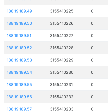
188.19.189.49
3155410225
0
188.19.189.50
3155410226
0
188.19.189.51
3155410227
0
188.19.189.52
3155410228
0
188.19.189.53
3155410229
0
188.19.189.54
3155410230
0
188.19.189.55
3155410231
0
188.19.189.56
3155410232
0
188.19.189.57
3155410233
0