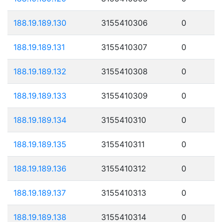
188.19.189.130
3155410306
0
188.19.189.131
3155410307
0
188.19.189.132
3155410308
0
188.19.189.133
3155410309
0
188.19.189.134
3155410310
0
188.19.189.135
3155410311
0
188.19.189.136
3155410312
0
188.19.189.137
3155410313
0
188.19.189.138
3155410314
0