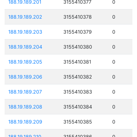
188.19.189.201
3155410377
0
188.19.189.202
3155410378
0
188.19.189.203
3155410379
0
188.19.189.204
3155410380
0
188.19.189.205
3155410381
0
188.19.189.206
3155410382
0
188.19.189.207
3155410383
0
188.19.189.208
3155410384
0
188.19.189.209
3155410385
0
188.19.189.210
3155410386
0