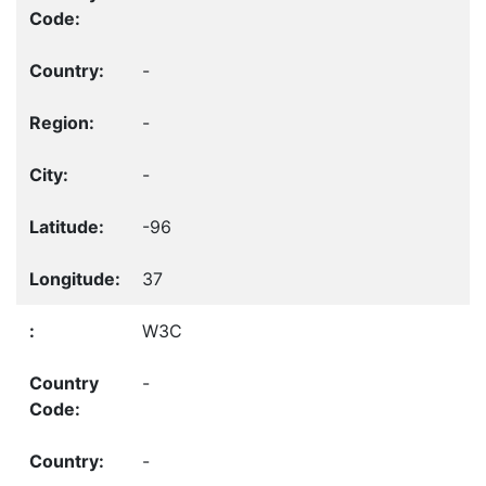
-
-
-
-96
37
W3C
-
-