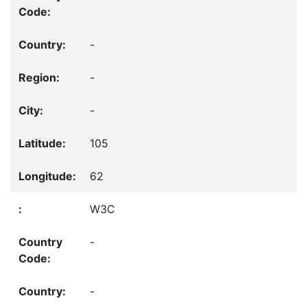
-
-
-
105
62
W3C
-
-