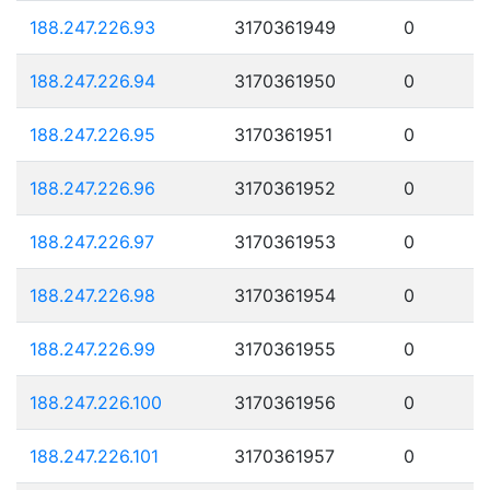
188.247.226.93
3170361949
0
188.247.226.94
3170361950
0
188.247.226.95
3170361951
0
188.247.226.96
3170361952
0
188.247.226.97
3170361953
0
188.247.226.98
3170361954
0
188.247.226.99
3170361955
0
188.247.226.100
3170361956
0
188.247.226.101
3170361957
0