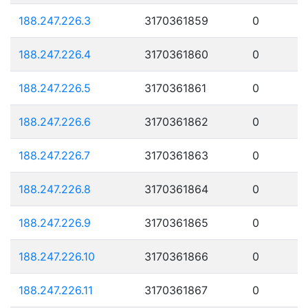
188.247.226.3
3170361859
0
188.247.226.4
3170361860
0
188.247.226.5
3170361861
0
188.247.226.6
3170361862
0
188.247.226.7
3170361863
0
188.247.226.8
3170361864
0
188.247.226.9
3170361865
0
188.247.226.10
3170361866
0
188.247.226.11
3170361867
0