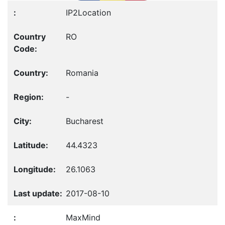
IP2Location
RO
Romania
-
Bucharest
44.4323
26.1063
2017-08-10
MaxMind