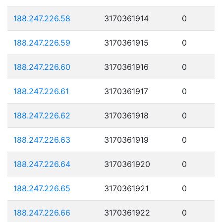
188.247.226.58
3170361914
0
188.247.226.59
3170361915
0
188.247.226.60
3170361916
0
188.247.226.61
3170361917
0
188.247.226.62
3170361918
0
188.247.226.63
3170361919
0
188.247.226.64
3170361920
0
188.247.226.65
3170361921
0
188.247.226.66
3170361922
0