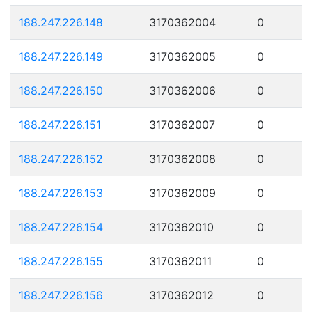
188.247.226.148
3170362004
0
188.247.226.149
3170362005
0
188.247.226.150
3170362006
0
188.247.226.151
3170362007
0
188.247.226.152
3170362008
0
188.247.226.153
3170362009
0
188.247.226.154
3170362010
0
188.247.226.155
3170362011
0
188.247.226.156
3170362012
0