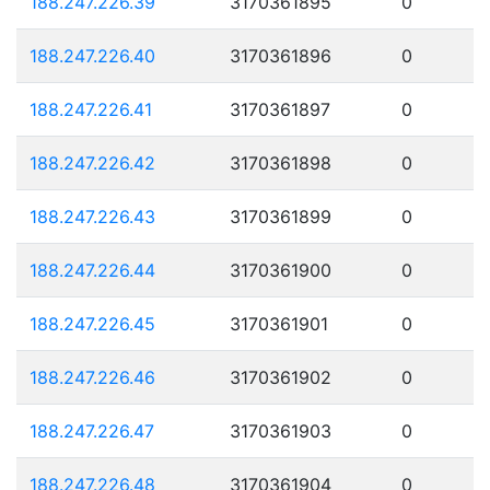
188.247.226.39
3170361895
0
188.247.226.40
3170361896
0
188.247.226.41
3170361897
0
188.247.226.42
3170361898
0
188.247.226.43
3170361899
0
188.247.226.44
3170361900
0
188.247.226.45
3170361901
0
188.247.226.46
3170361902
0
188.247.226.47
3170361903
0
188.247.226.48
3170361904
0