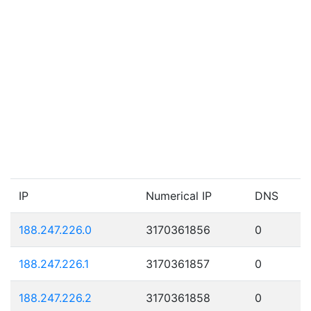
IP
Numerical IP
DNS
188.247.226.0
3170361856
0
188.247.226.1
3170361857
0
188.247.226.2
3170361858
0