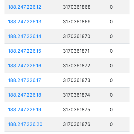
188.247.226.12
3170361868
0
188.247.226.13
3170361869
0
188.247.226.14
3170361870
0
188.247.226.15
3170361871
0
188.247.226.16
3170361872
0
188.247.226.17
3170361873
0
188.247.226.18
3170361874
0
188.247.226.19
3170361875
0
188.247.226.20
3170361876
0