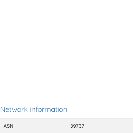
Network information
ASN
39737