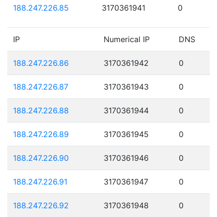
188.247.226.85
3170361941
0
IP
Numerical IP
DNS
188.247.226.86
3170361942
0
188.247.226.87
3170361943
0
188.247.226.88
3170361944
0
188.247.226.89
3170361945
0
188.247.226.90
3170361946
0
188.247.226.91
3170361947
0
188.247.226.92
3170361948
0