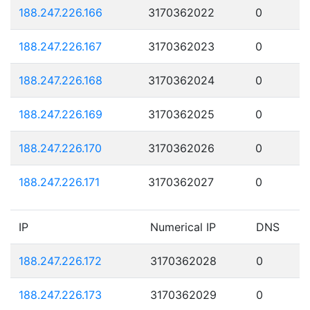
188.247.226.166
3170362022
0
188.247.226.167
3170362023
0
188.247.226.168
3170362024
0
188.247.226.169
3170362025
0
188.247.226.170
3170362026
0
188.247.226.171
3170362027
0
IP
Numerical IP
DNS
188.247.226.172
3170362028
0
188.247.226.173
3170362029
0