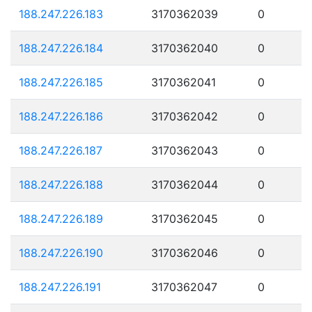
188.247.226.183
3170362039
0
188.247.226.184
3170362040
0
188.247.226.185
3170362041
0
188.247.226.186
3170362042
0
188.247.226.187
3170362043
0
188.247.226.188
3170362044
0
188.247.226.189
3170362045
0
188.247.226.190
3170362046
0
188.247.226.191
3170362047
0