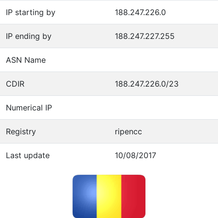
IP starting by
188.247.226.0
IP ending by
188.247.227.255
ASN Name
CDIR
188.247.226.0/23
Numerical IP
Registry
ripencc
Last update
10/08/2017