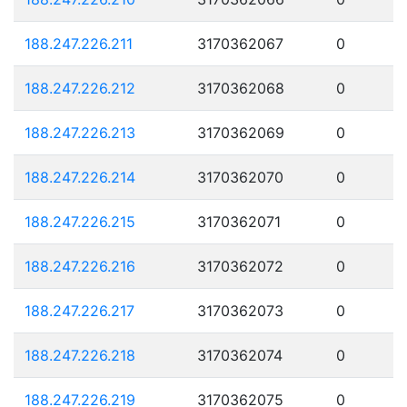
188.247.226.211
3170362067
0
188.247.226.212
3170362068
0
188.247.226.213
3170362069
0
188.247.226.214
3170362070
0
188.247.226.215
3170362071
0
188.247.226.216
3170362072
0
188.247.226.217
3170362073
0
188.247.226.218
3170362074
0
188.247.226.219
3170362075
0