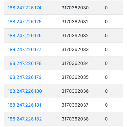
188.247.226.174
3170362030
0
188.247.226.175
3170362031
0
188.247.226.176
3170362032
0
188.247.226.177
3170362033
0
188.247.226.178
3170362034
0
188.247.226.179
3170362035
0
188.247.226.180
3170362036
0
188.247.226.181
3170362037
0
188.247.226.182
3170362038
0