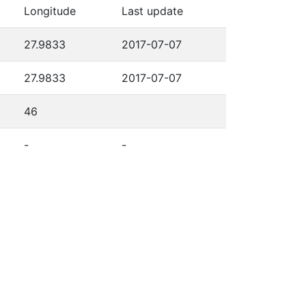
Longitude
Last update
27.9833
2017-07-07
27.9833
2017-07-07
46
-
-