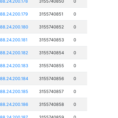
188.24.200.178
3155740850
0
188.24.200.179
3155740851
0
188.24.200.180
3155740852
0
188.24.200.181
3155740853
0
188.24.200.182
3155740854
0
188.24.200.183
3155740855
0
188.24.200.184
3155740856
0
188.24.200.185
3155740857
0
188.24.200.186
3155740858
0
188.24.200.187
3155740859
0