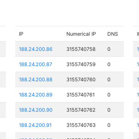
IP
Numerical IP
DNS
I
188.24.200.86
3155740758
0
188.24.200.87
3155740759
0
188.24.200.88
3155740760
0
188.24.200.89
3155740761
0
188.24.200.90
3155740762
0
188.24.200.91
3155740763
0