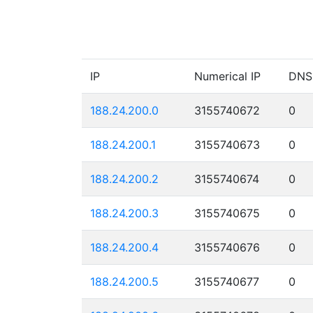
IP
Numerical IP
DNS
188.24.200.0
3155740672
0
188.24.200.1
3155740673
0
188.24.200.2
3155740674
0
188.24.200.3
3155740675
0
188.24.200.4
3155740676
0
188.24.200.5
3155740677
0