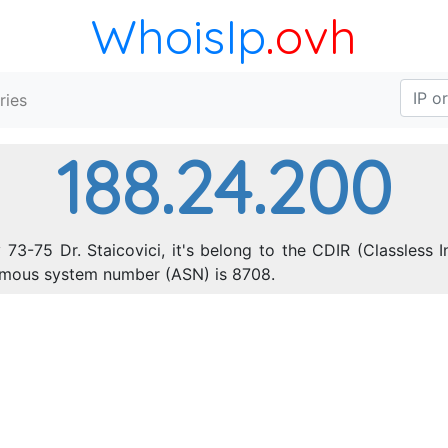
WhoisIp
.ovh
ries
188.24.200
73-75 Dr. Staicovici, it's belong to the CDIR (Classless 
nomous system number (ASN) is 8708.