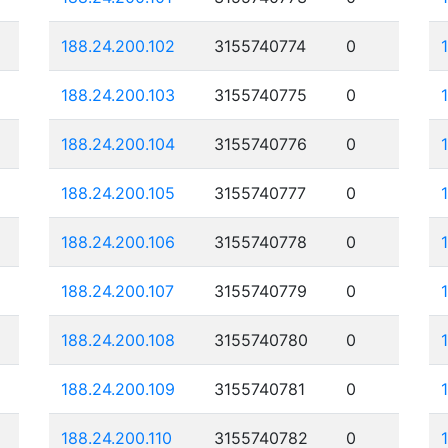
188.24.200.102
3155740774
0
188.24.200.103
3155740775
0
188.24.200.104
3155740776
0
188.24.200.105
3155740777
0
188.24.200.106
3155740778
0
188.24.200.107
3155740779
0
188.24.200.108
3155740780
0
188.24.200.109
3155740781
0
188.24.200.110
3155740782
0