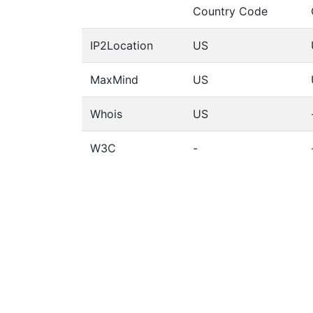
Country Code
IP2Location
US
MaxMind
US
Whois
US
W3C
-