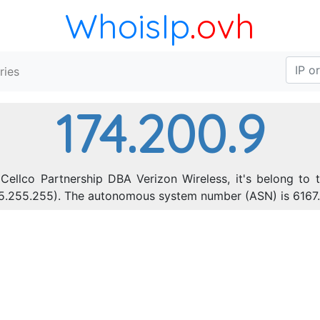
WhoisIp
.ovh
ries
174.200.9
Cellco Partnership DBA Verizon Wireless, it's belong to 
255.255.255). The autonomous system number (ASN) is 6167.