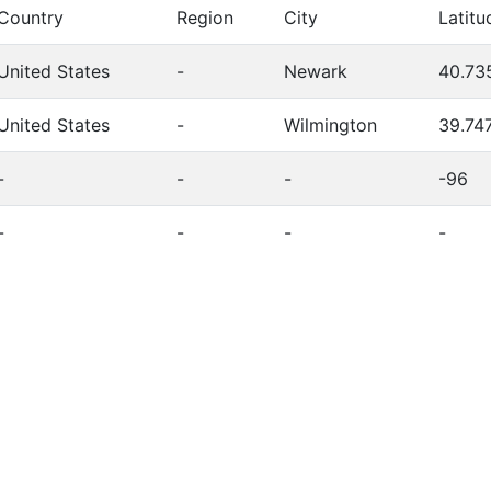
Country
Region
City
Latitu
United States
-
Newark
40.73
United States
-
Wilmington
39.74
-
-
-
-96
-
-
-
-